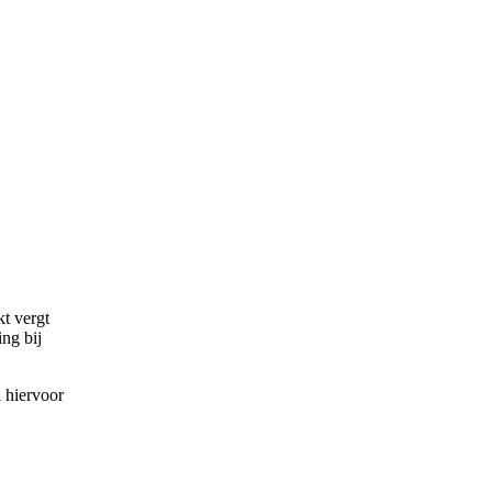
t vergt
ng bij
l hiervoor