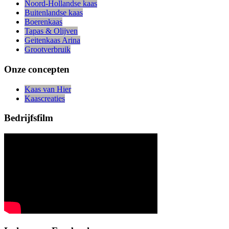
Noord-Hollandse kaas
Buitenlandse kaas
Boerenkaas
Tapas & Olijven
Geitenkaas Arina
Grootverbruik
Onze concepten
Kaas van Hier
Kaascreaties
Bedrijfsfilm