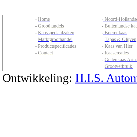
-
Home
-
Noord-Hollandse
-
Groothandels
-
Buitenlandse ka
-
Kaasspeciaalzaken
-
Boerenkaas
-
Marktgroothandel
-
Tapas & Olijven
-
Productspecificaties
-
Kaas van Hier
-
Contact
-
Kaascreaties
-
Geitenkaas Arin
-
Grootverbruik
Ontwikkeling:
H.I.S. Autom