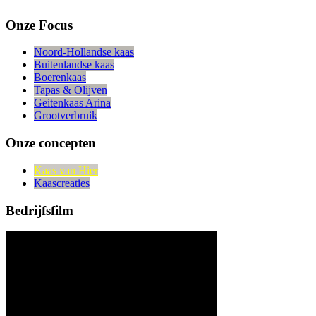
Onze Focus
Noord-Hollandse kaas
Buitenlandse kaas
Boerenkaas
Tapas & Olijven
Geitenkaas Arina
Grootverbruik
Onze concepten
Kaas van Hier
Kaascreaties
Bedrijfsfilm