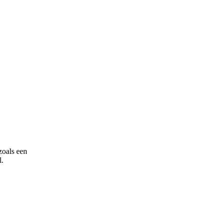
zoals een
l.