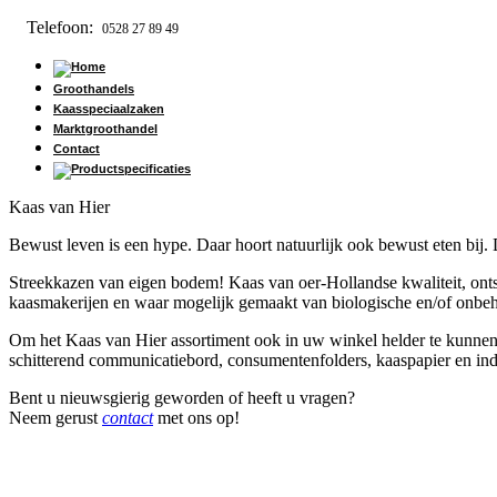
Telefoon:
0528 27 89 49
Groothandels
Kaasspeciaalzaken
Marktgroothandel
Contact
Kaas van Hier
Bewust leven is een hype. Daar hoort natuurlijk ook bewust eten bij. 
Streekkazen van eigen bodem! Kaas van oer-Hollandse kwaliteit, ontst
kaasmakerijen en waar mogelijk gemaakt van biologische en/of onbeha
Om het Kaas van Hier assortiment ook in uw winkel helder te kunnen
schitterend communicatiebord, consumentenfolders, kaaspapier en indie
Bent u nieuwsgierig geworden of heeft u vragen?
Neem gerust
contact
met ons op!