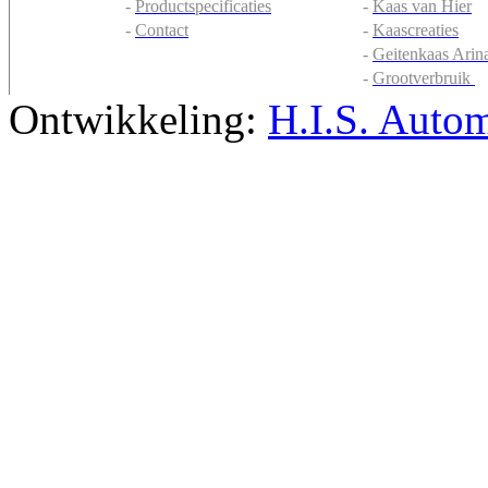
-
Productspecificaties
-
Kaas van Hier
-
Contact
-
Kaascreaties
-
Geitenkaas Arin
-
Grootverbruik
Ontwikkeling:
H.I.S. Autom