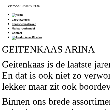
Telefoon:
0528 27 89 49
Groothandels
Kaasspeciaalzaken
Marktgroothandel
Contact
GEITENKAAS ARINA
Geitenkaas is de laatste jar
En dat is ook niet zo verwon
lekker maar zit ook boorde
Binnen ons brede assortimen