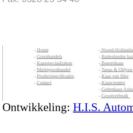
-
Home
-
Noord-Hollandse
-
Groothandels
-
Buitenlandse ka
-
Kaasspeciaalzaken
-
Boerenkaas
-
Marktgroothandel
-
Tapas & Olijven
-
Productspecificaties
-
Kaas van Hier
-
Contact
-
Kaascreaties
-
Geitenkaas Arin
-
Grootverbruik
Ontwikkeling:
H.I.S. Autom